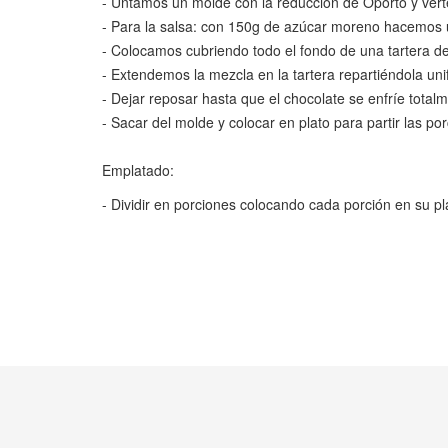
- Untamos un molde con la reducción de Oporto y vert
- Para la salsa: con 150g de azúcar moreno hacemos u
- Colocamos cubriendo todo el fondo de una tartera de
- Extendemos la mezcla en la tartera repartiéndola un
- Dejar reposar hasta que el chocolate se enfríe total
- Sacar del molde y colocar en plato para partir las po
Emplatado:
- Dividir en porciones colocando cada porción en su p