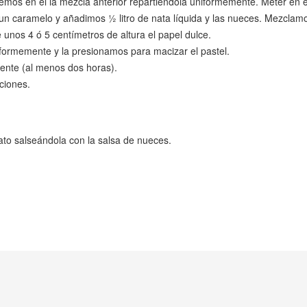
emos en él la mezcla anterior repartiéndola uniformemente. Meter en e
n caramelo y añadimos ½ litro de nata líquida y las nueces. Mezclamo
 unos 4 ó 5 centímetros de altura el papel dulce.
iformemente y la presionamos para macizar el pastel.
mente (al menos dos horas).
rciones.
lato salseándola con la salsa de nueces.