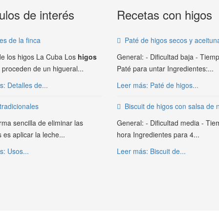
ulos de interés
Recetas con higos
es de la finca
Paté de higos secos y aceitun
de los higos La Cuba Los
higos
General: - Dificultad baja - Tiemp
proceden de un higueral...
Paté para untar Ingredientes:...
: Detalles de...
Leer más: Paté de higos...
tradicionales
Biscuit de higos con salsa de
rma sencilla de eliminar las
General: - Dificultad media - Ti
 es aplicar la leche...
hora Ingredientes para 4...
: Usos...
Leer más: Biscuit de...