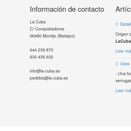
Información de contacto
Artíc
La Cuba
Detall
C/ Conquistadores
Origen 
06480 Montijo (Badajoz)
LaCuba
644 239 870
Leer más
630 435 632
Usos 
info@la-cuba.es
- Una fo
pedidos@la-cuba.es
verrugas
Leer más