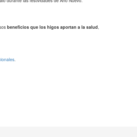
alo durante las festividades de Año Nuevo.
osos
beneficios que los higos aportan a la salud
,
cionales
.