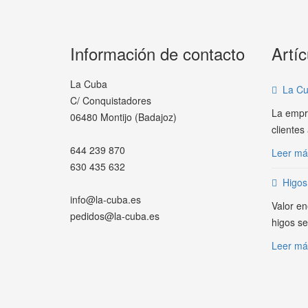
Información de contacto
Artíc
La Cuba
La Cu
C/ Conquistadores
La empr
06480 Montijo (Badajoz)
clientes
644 239 870
Leer más
630 435 632
Higos
info@la-cuba.es
Valor en
pedidos@la-cuba.es
higos s
Leer más