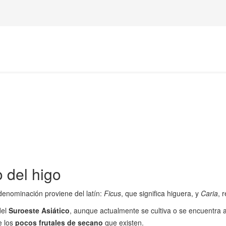
o del higo
 denominación proviene del latín:
Ficus
, que significa higuera, y
Caria
, 
del
Suroeste Asiático
, aunque actualmente se cultiva o se encuentra 
e los
pocos frutales de secano
que existen.