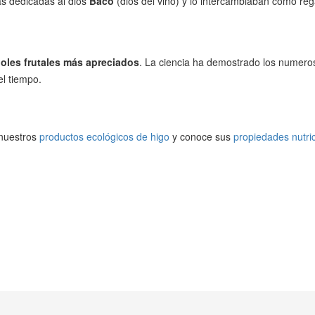
as dedicadas al dios
Baco
(dios del vino) y lo intercambiaban como reg
boles frutales más apreciados
. La ciencia ha demostrado los numer
el tiempo.
 nuestros
productos ecológicos de higo
y conoce sus
propiedades nutri