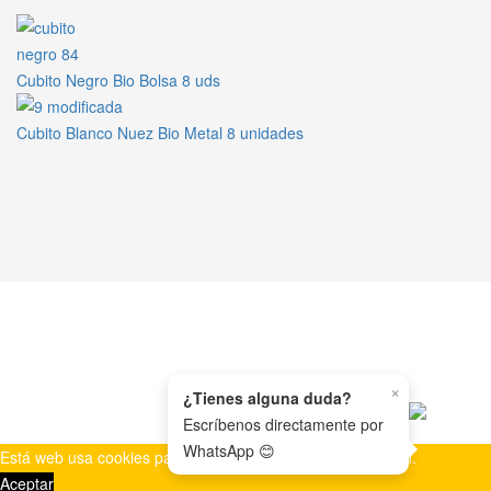
Cubito Negro Bio Bolsa 8 uds
Cubito Blanco Nuez Bio Metal 8 unidades
×
WHATSAPP
¿Tienes alguna duda?
Escríbenos directamente por
WhatsApp 😊
Está web usa cookies para asegurar una mejor navegación.
Aceptar